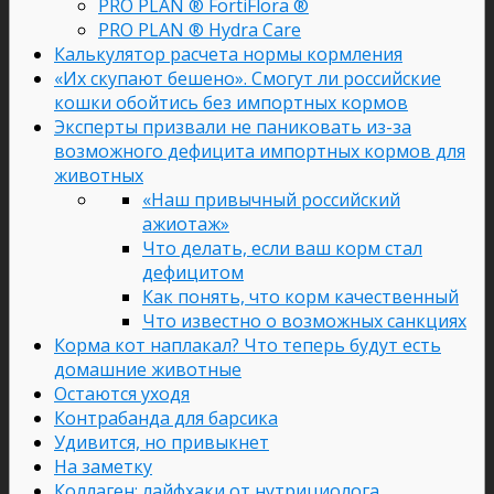
PRO PLAN ® FortiFlora ®
PRO PLAN ® Hydra Care
Калькулятор расчета нормы кормления
«Их скупают бешено». Смогут ли российские
кошки обойтись без импортных кормов
Эксперты призвали не паниковать из-за
возможного дефицита импортных кормов для
животных
«Наш привычный российский
ажиотаж»
Что делать, если ваш корм стал
дефицитом
Как понять, что корм качественный
Что известно о возможных санкциях
Корма кот наплакал? Что теперь будут есть
домашние животные
Остаются уходя
Контрабанда для барсика
Удивится, но привыкнет
На заметку
Коллаген: лайфхаки от нутрициолога