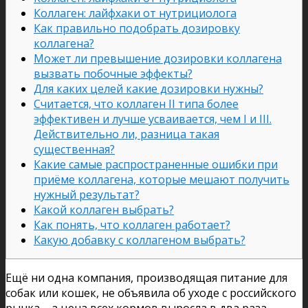
Коллаген: лайфхаки от нутрициолога
Как правильно подобрать дозировку
коллагена?
Может ли превышение дозировки коллагена
вызвать побочные эффекты?
Для каких целей какие дозировки нужны?
Считается, что коллаген II типа более
эффективен и лучше усваивается, чем I и III.
Действительно ли, разница такая
существенная?
Какие самые распространенные ошибки при
приёме коллагена, которые мешают получить
нужный результат?
Какой коллаген выбрать?
Как понять, что коллаген работает?
Какую добавку с коллагеном выбрать?
Ещё ни одна компания, производящая питание для
собак или кошек, не объявила об уходе с российского
рынка – а цена всех кормов выросла в два раза.