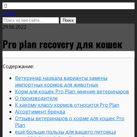
22 кота
29.06.2022
Pro plan recovery для кошек
Содержание:
Ветеринар назвала варианты замены
импортных кормов для животных
Корм для кошек Pro Plan: мнение ветеринаров
О производителе
К какому классу кормов относится Pro Plan
Ассортимент бренда
Отзывы ветеринаров о корме для кошек Pro
Plan
ещё больше пользы для вашего питомца